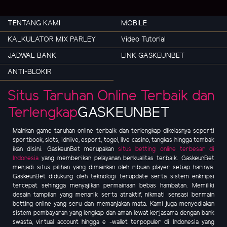
TENTANG KAMI
MOBILE
KALKULATOR MIX PARLEY
Video Tutorial
JADWAL BANK
LINK GASKEUNBET
ANTI-BLOKIR
Situs Taruhan Online Terbaik dan
Terlengkap
GASKEUNBET
Mainkan game taruhan online terbaik dan terlengkap dikelasnya seperti
sportbook, slots, idnlive, esport, togel, live casino, tangkas hingga tembak
ikan disini. GaskeunBet merupakan
situs betting online terbesar di
Indonesia
yang memberikan pelayanan berkualitas terbaik. GaskeunBet
menjadi situs pilihan yang dimainkan oleh ribuan player setiap harinya.
GaskeunBet didukung oleh teknologi terupdate serta sistem enkripsi
tercepat sehingga menyajikan permainaan bebas hambatan. Memiliki
desain tampilan yang menarik serta atraktif, nikmati sensasi bermain
betting online yang seru dan memanjakan mata. Kami juga menyediakan
sistem pembayaran yang lengkap dan aman lewat kerjasama dengan bank
swasta, virtual account hingga e -wallet terpopuler di Indonesia yang