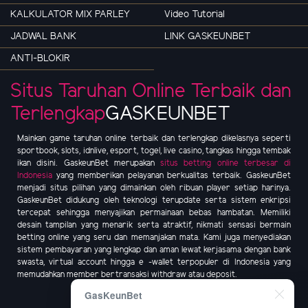
KALKULATOR MIX PARLEY
Video Tutorial
JADWAL BANK
LINK GASKEUNBET
ANTI-BLOKIR
Situs Taruhan Online Terbaik dan
Terlengkap
GASKEUNBET
Mainkan game taruhan online terbaik dan terlengkap dikelasnya seperti
sportbook, slots, idnlive, esport, togel, live casino, tangkas hingga tembak
ikan disini. GaskeunBet merupakan
situs betting online terbesar di
Indonesia
yang memberikan pelayanan berkualitas terbaik. GaskeunBet
menjadi situs pilihan yang dimainkan oleh ribuan player setiap harinya.
GaskeunBet didukung oleh teknologi terupdate serta sistem enkripsi
tercepat sehingga menyajikan permainaan bebas hambatan. Memiliki
desain tampilan yang menarik serta atraktif, nikmati sensasi bermain
betting online yang seru dan memanjakan mata. Kami juga menyediakan
sistem pembayaran yang lengkap dan aman lewat kerjasama dengan bank
swasta, virtual account hingga e -wallet terpopuler di Indonesia yang
memudahkan member bertransaksi withdraw atau deposit.
GasKeunBet